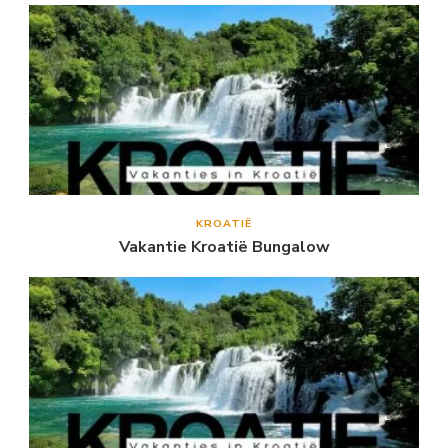
KROATIË
Vakantie Kroatië Bungalow