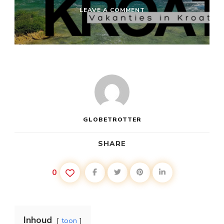
ON
LEAVE A COMMENT
VAKANTIE
IN
KROATIË
MET
VLIEGTUIG
GLOBETROTTER
SHARE
0
Inhoud
toon