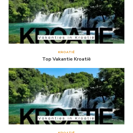
KROATIË
Top Vakantie Kroatië
KROATIË