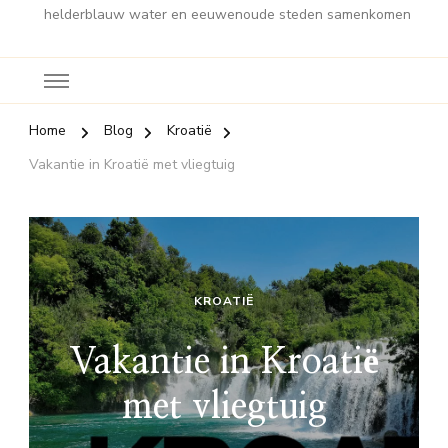
helderblauw water en eeuwenoude steden samenkomen
Home
Blog
Kroatië
Vakantie in Kroatië met vliegtuig
KROATIË
Vakantie in Kroatië
met vliegtuig