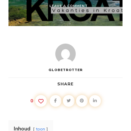
ON
LEAVE A COMMENT
KROATIË
VAKANTIE
BEZIENSWAARDIGHE
GLOBETROTTER
SHARE
0
Inhoud
toon