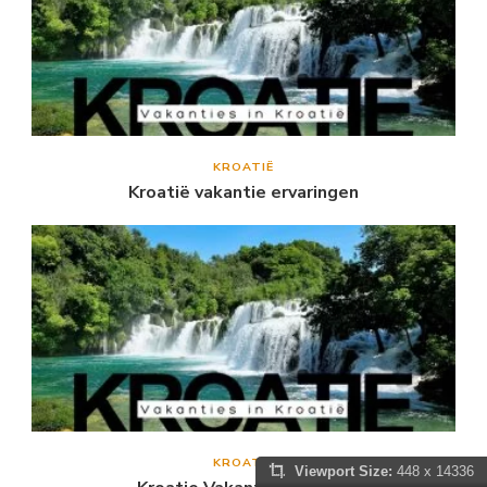
KROATIË
Kroatië vakantie ervaringen
KROATIË
Viewport Size:
448 x 14336