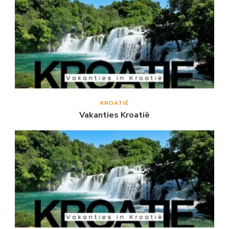
KROATIË
Vakanties Kroatië