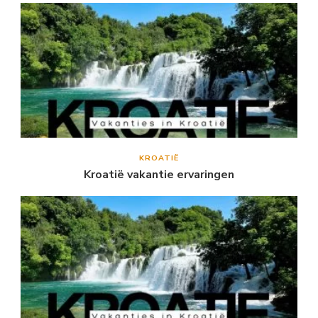
KROATIË
Kroatië vakantie ervaringen