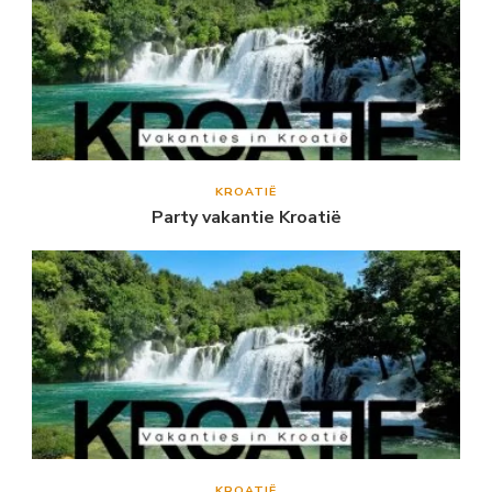
KROATIË
Party vakantie Kroatië
KROATIË