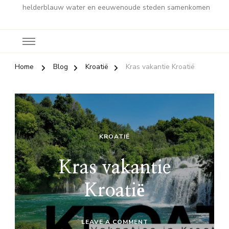
helderblauw water en eeuwenoude steden samenkomen
Home
Blog
Kroatië
Kras vakantie Kroatië
KROATIË
Kras vakantie
Kroatië
ON
LEAVE A COMMENT