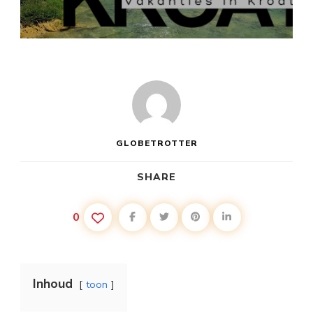
KROATIË
VAKANTIE
AAN
ZEE
GLOBETROTTER
SHARE
0
Inhoud
toon