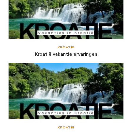
KROATIË
Kroatië vakantie ervaringen
KROATIË