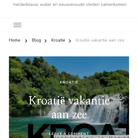
helderblauw water en eeuwenoude steden samenkomen
Home
Blog
Kroatië
Kroatië vakantie aan zee
KROATIË
Kroatië vakantie
aan zee
ON
LEAVE A COMMENT