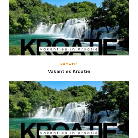
KROATIË
Vakanties Kroatië