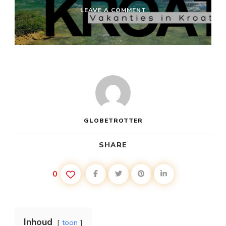
ON
LEAVE A COMMENT
VAKANTIE
KROATIË
WANDELEN
GLOBETROTTER
SHARE
0
Inhoud
toon