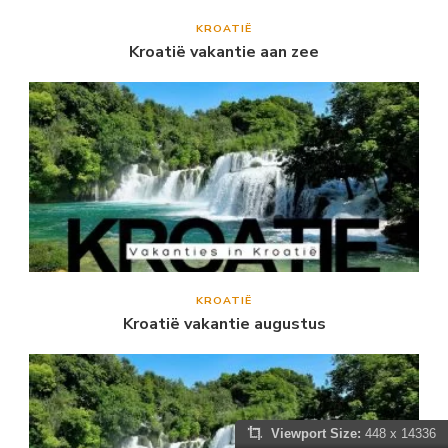
KROATIË
Kroatië vakantie aan zee
KROATIË
Kroatië vakantie augustus
Viewport Size:
448 x 14336