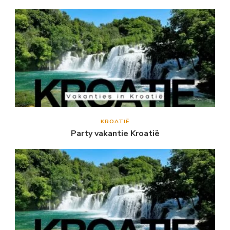
KROATIË
Party vakantie Kroatië