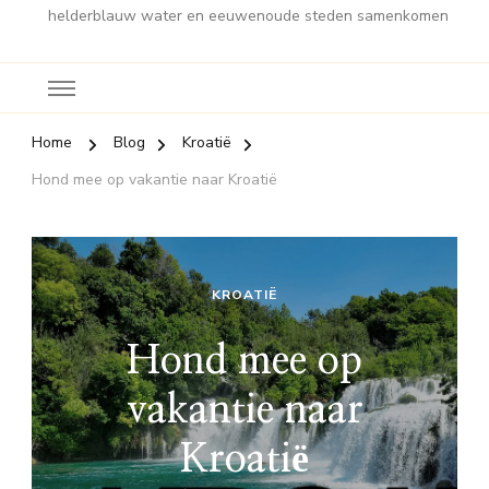
helderblauw water en eeuwenoude steden samenkomen
Home
Blog
Kroatië
Hond mee op vakantie naar Kroatië
KROATIË
Hond mee op
vakantie naar
Kroatië