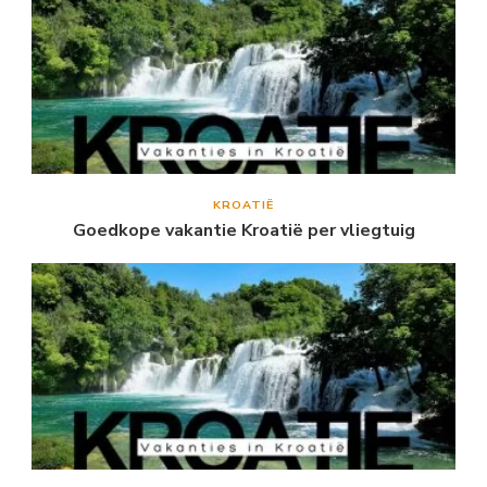
KROATIË
Goedkope vakantie Kroatië per vliegtuig