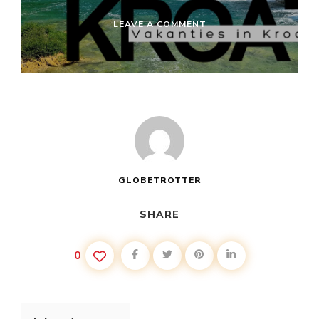
ON
LEAVE A COMMENT
HOND
MEE
OP
VAKANTIE
NAAR
KROATIË
GLOBETROTTER
SHARE
0