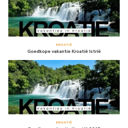
KROATIË
Goedkope vakantie Kroatië Istrië
KROATIË