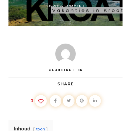
ON
LEAVE A COMMENT
LEUKE
VAKANTIE
PLEKKEN
KROATIË
GLOBETROTTER
SHARE
0
Inhoud
toon