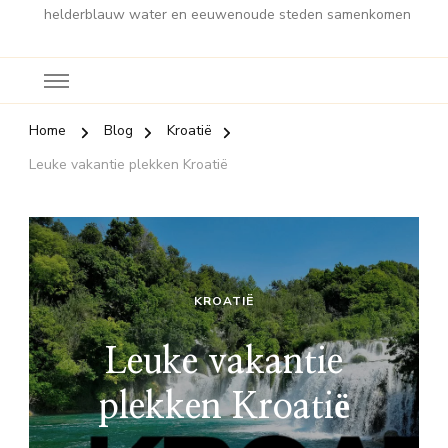
helderblauw water en eeuwenoude steden samenkomen
Home
Blog
Kroatië
Leuke vakantie plekken Kroatië
KROATIË
Leuke vakantie
plekken Kroatië