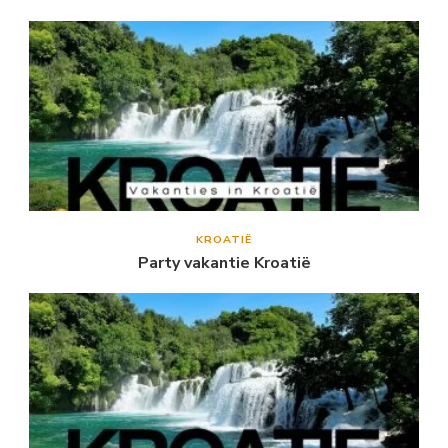
KROATIË
Party vakantie Kroatië