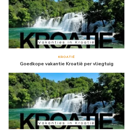
KROATIË
Goedkope vakantie Kroatië per vliegtuig