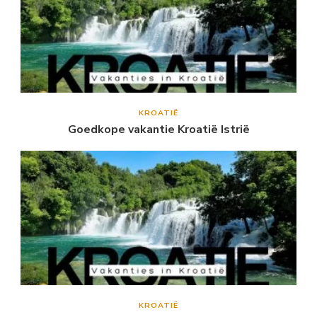
KROATIË
Goedkope vakantie Kroatië Istrië
KROATIË