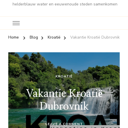
helderblauw water en eeuwenoude steden samenkomen
Home
Blog
Kroatië
Vakantie Kroatië Dubrovnik
KROATIË
Vakantie Kroatië
Dubrovnik
ON
LEAVE A COMMENT