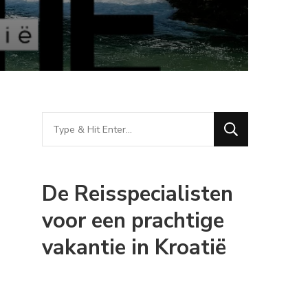
Looking
for
Something?
De Reisspecialisten
d
voor een prachtige
vakantie in Kroatië