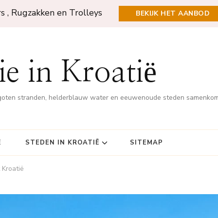
rs , Rugzakken en Trolleys
BEKIJK HET AANBOD
e in Kroatië
rgoten stranden, helderblauw water en eeuwenoude steden samenko
Ë
STEDEN IN KROATIË
SITEMAP
 Kroatië