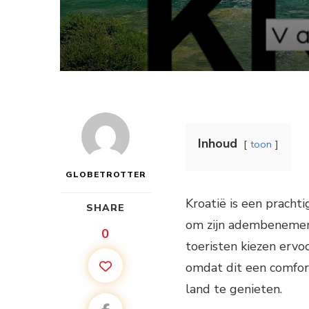
Inhoud
toon
GLOBETROTTER
Kroatië is een pracht
SHARE
om zijn adembenemende
0
toeristen kiezen ervo
omdat dit een comfor
land te genieten.