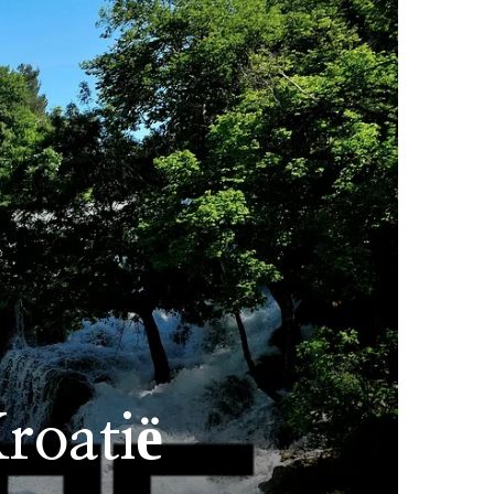
roatië