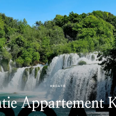
KROATIË
tie Appartement K