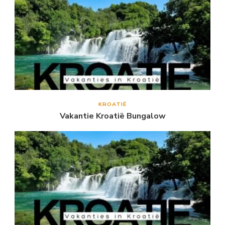
KROATIË
Vakantie Kroatië Bungalow