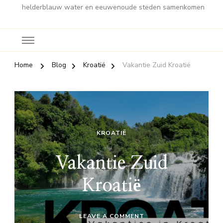
helderblauw water en eeuwenoude steden samenkomen
Home
Blog
Kroatië
Vakantie Zuid Kroatië
KROATIË
Vakantie Zuid
Kroatië
ON
LEAVE A COMMENT