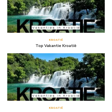
KROATIË
Top Vakantie Kroatië
KROATIË