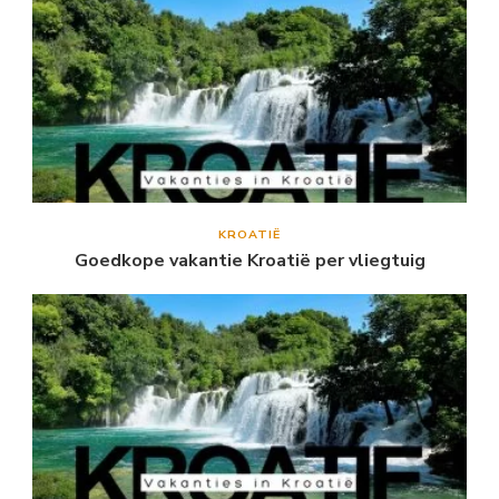
KROATIË
Goedkope vakantie Kroatië per vliegtuig