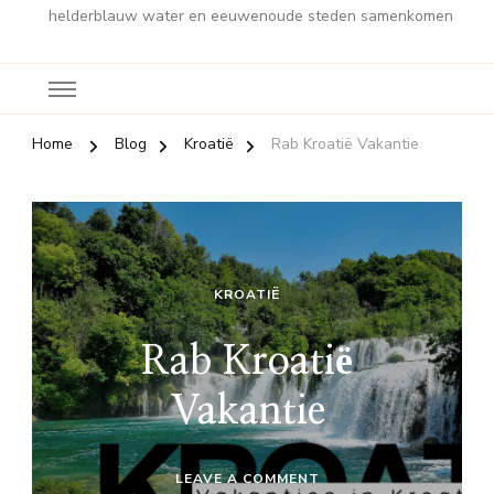
helderblauw water en eeuwenoude steden samenkomen
Home
Blog
Kroatië
Rab Kroatië Vakantie
KROATIË
Rab Kroatië
Vakantie
ON
LEAVE A COMMENT