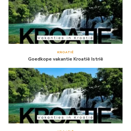
KROATIË
Goedkope vakantie Kroatië Istrië