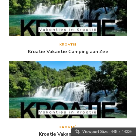
KROATIË
Kroatie Vakantie Camping aan Zee
KROATIË
Viewport Size:
448 x 14336
Kroatie Vakantie Camper