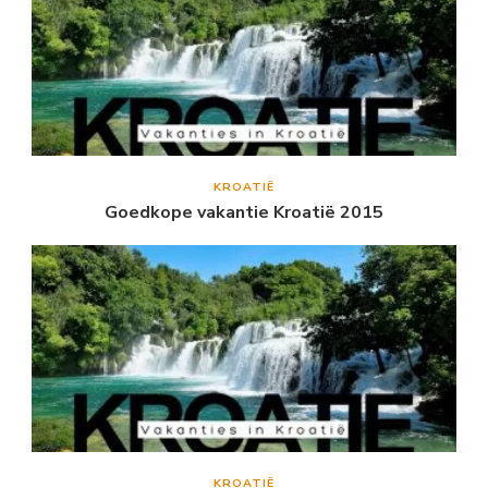
KROATIË
Goedkope vakantie Kroatië 2015
KROATIË