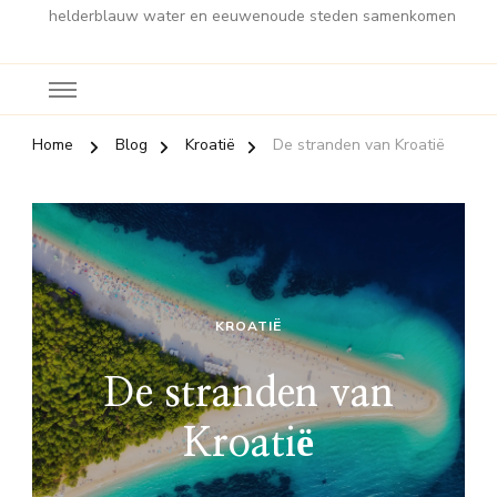
helderblauw water en eeuwenoude steden samenkomen
Home
Blog
Kroatië
De stranden van Kroatië
KROATIË
De stranden van
Kroatië