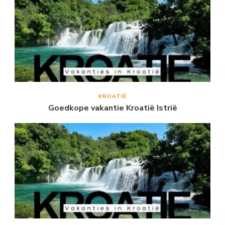
KROATIË
Goedkope vakantie Kroatië Istrië