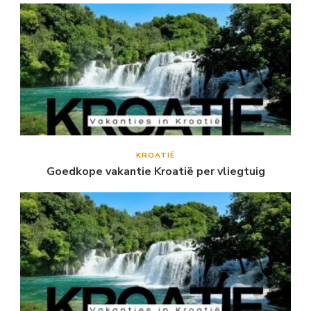
KROATIË
Goedkope vakantie Kroatië per vliegtuig