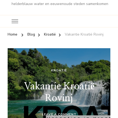
helderblauw water en eeuwenoude steden samenkomen
Home
Blog
Kroatië
Vakantie Kroatië Rovinj
KROATIË
Vakantie Kroatië
Rovinj
ON
LEAVE A COMMENT