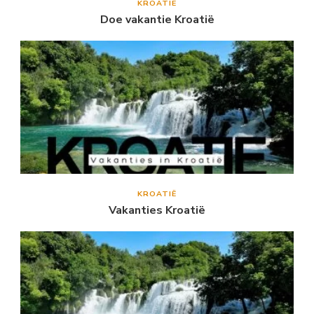
KROATIË
Doe vakantie Kroatië
KROATIË
Vakanties Kroatië