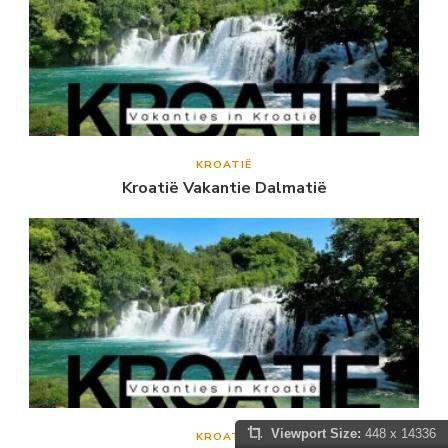
KROATIË
Kroatië Vakantie Dalmatië
Viewport Size:
448 x 14336
KROATIË