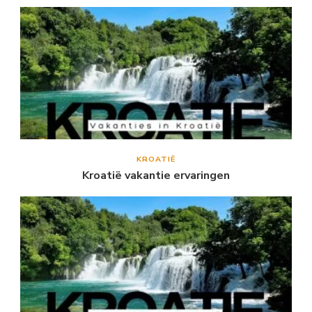
KROATIË
Kroatië vakantie ervaringen