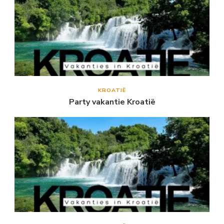
KROATIË
Party vakantie Kroatië