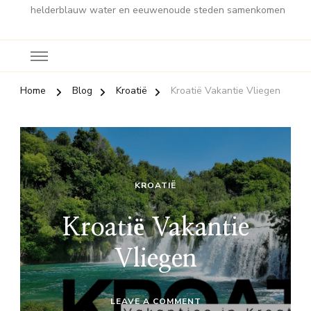
helderblauw water en eeuwenoude steden samenkomen
Home
Blog
Kroatië
Kroatië Vakantie Vliegen
KROATIË
Kroatië Vakantie
Vliegen
ON
LEAVE A COMMENT