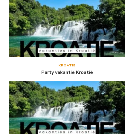
KROATIË
Party vakantie Kroatië