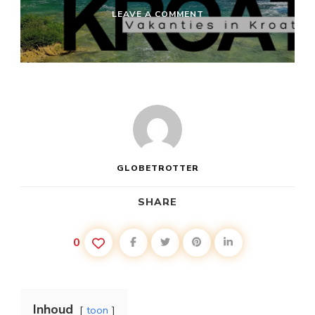
ON
LEAVE A COMMENT
VAKANTIE
KROATIË:
PASPOORT
OF
ID
GLOBETROTTER
SHARE
0
Inhoud
toon