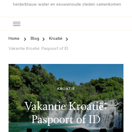
helderblauw water en eeuwenoude steden samenkomen
Home
Blog
Kroatië
Vakantie Kroatië: Paspoort of ID
KROATIË
Vakantie Kroatië:
Paspoort of ID