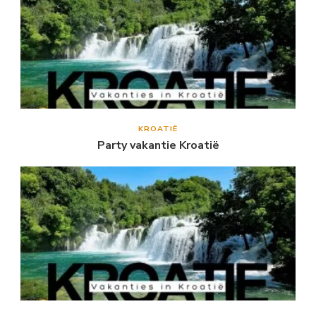
KROATIË
Party vakantie Kroatië