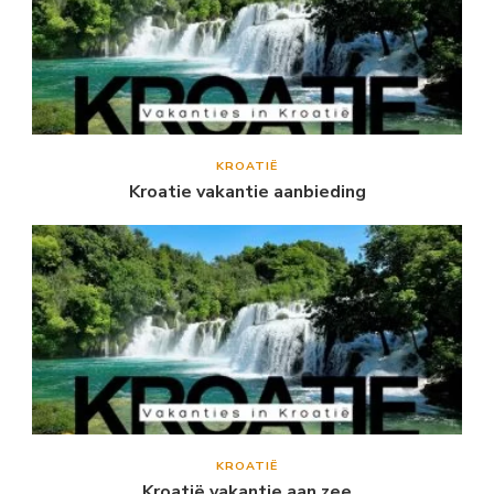
KROATIË
Kroatie vakantie aanbieding
KROATIË
Kroatië vakantie aan zee