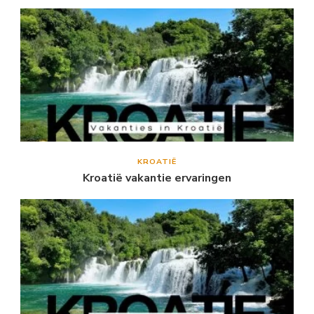
KROATIË
Kroatië vakantie ervaringen