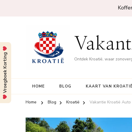
Koffe
Vakanti
Vroegboek Korting
Ontdek Kroatië, waar zonove
HOME
BLOG
KAART VAN KROATI
Home
Blog
Kroatië
Vakantie Kroatië Auto