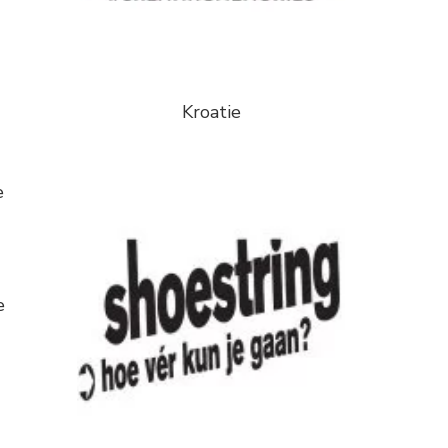
Kroatie
e
e