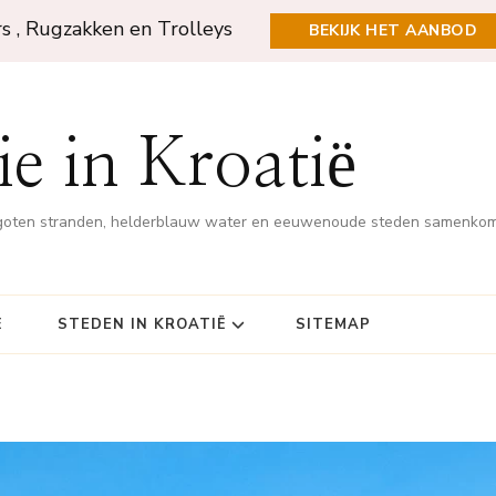
rs , Rugzakken en Trolleys
BEKIJK HET AANBOD
e in Kroatië
rgoten stranden, helderblauw water en eeuwenoude steden samenko
Ë
STEDEN IN KROATIË
SITEMAP