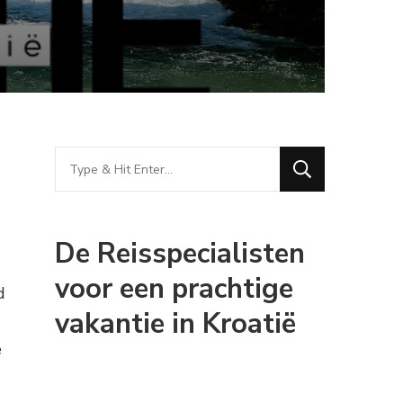
Looking
for
Something?
De Reisspecialisten
voor een prachtige
d
vakantie in Kroatië
e