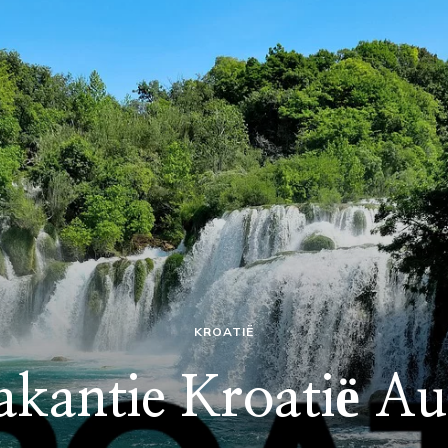
KROATIË
akantie Kroatië Au