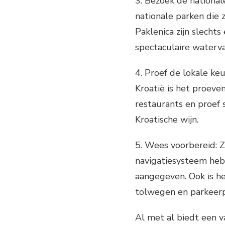
3. Bezoek de national
nationale parken die 
Paklenica zijn slecht
spectaculaire waterv
4. Proef de lokale ke
Kroatië is het proeven
restaurants en proef s
Kroatische wijn.
5. Wees voorbereid: 
navigatiesysteem heb
aangegeven. Ook is he
tolwegen en parkeerp
Al met al biedt een v