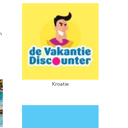
n
Kroatie