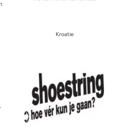
n
Kroatie
l