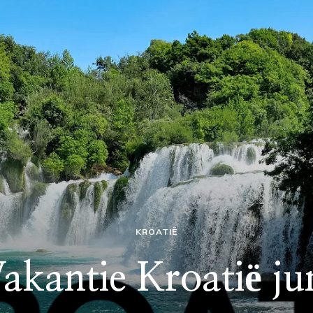
KROATIË
akantie Kroatië ju