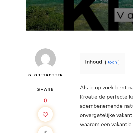
Inhoud
toon
GLOBETROTTER
Als je op zoek bent n
SHARE
Kroatië de perfecte ke
0
adembenemende natuur
onvergetelijke vakant
waarom een vakantie i