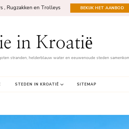
rs , Rugzakken en Trolleys
BEKIJK HET AANBOD
e in Kroatië
rgoten stranden, helderblauw water en eeuwenoude steden samenko
Ë
STEDEN IN KROATIË
SITEMAP