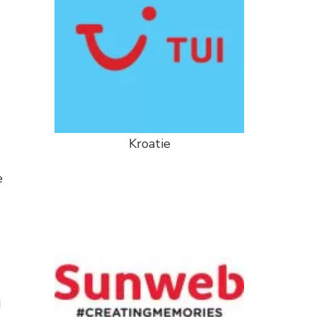
Kroatie
e
d