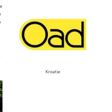
de
e
s
Kroatie