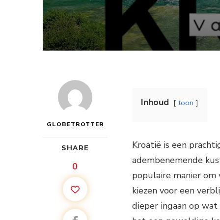
Inhoud
toon
GLOBETROTTER
Kroatië is een pracht
SHARE
adembenemende kustlij
0
populaire manier om v
kiezen voor een verbli
dieper ingaan op wat