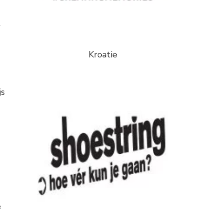
t
Kroatie
js
e