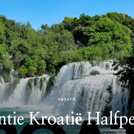
KROATIË
tie Kroatië Halfp