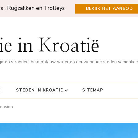
rs , Rugzakken en Trolleys
BEKIJK HET AANBOD
e in Kroatië
rgoten stranden, helderblauw water en eeuwenoude steden samenko
Ë
STEDEN IN KROATIË
SITEMAP
pension