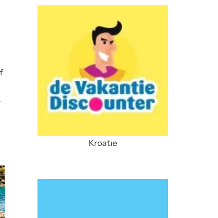
f
r
Kroatie