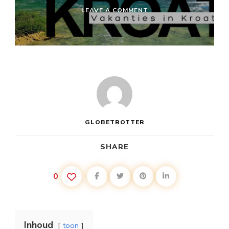
ON
LEAVE A COMMENT
AANBIEDING
VAKANTIE
KROATIË
GLOBETROTTER
SHARE
0
Inhoud
toon