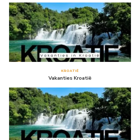
KROATIË
Vakanties Kroatië