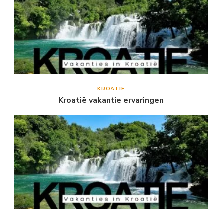
KROATIË
Kroatië vakantie ervaringen