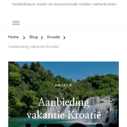
helderblauw water en eeuwenoude steden samenkomen
Home
Blog
Kroatië
Aanbieding vakantie Kroatië
KROATIË
Aanbieding
vakantie Kroatië