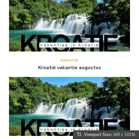
KROATIË
Kroatië vakantie augustus
Viewport Size:
448 x 14336