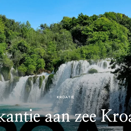
KROATIË
antie aan zee Kro