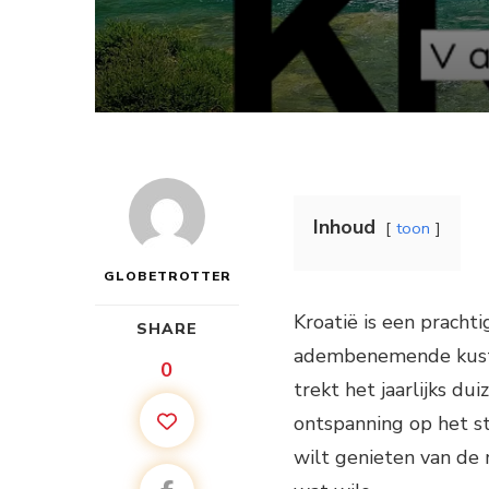
Inhoud
toon
GLOBETROTTER
Kroatië is een pracht
SHARE
adembenemende kustlij
0
trekt het jaarlijks du
ontspanning op het st
wilt genieten van de r