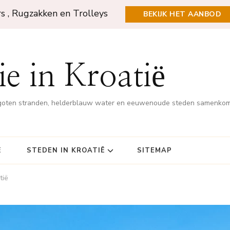
rs , Rugzakken en Trolleys
BEKIJK HET AANBOD
e in Kroatië
rgoten stranden, helderblauw water en eeuwenoude steden samenko
Ë
STEDEN IN KROATIË
SITEMAP
tië