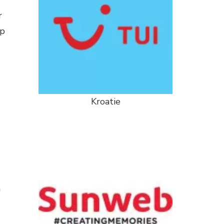
r
op
Kroatie
n