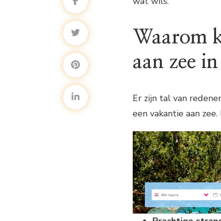
wat wils.
Waarom ki
aan zee in
Er zijn tal van reden
een vakantie aan zee.
Prachtige stran