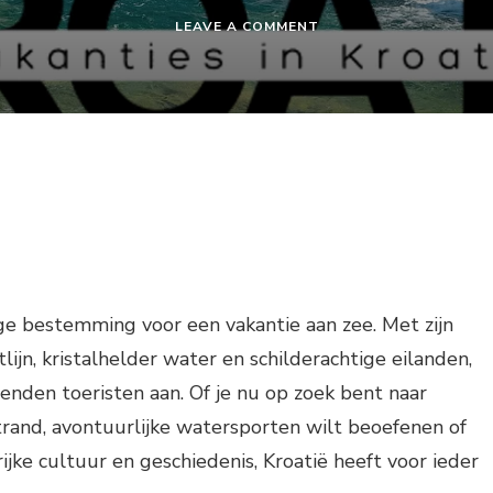
ON
LEAVE A COMMENT
VAKANTIE
AAN
ZEE
KROATIË
ige bestemming voor een vakantie aan zee. Met zijn
n, kristalhelder water en schilderachtige eilanden,
izenden toeristen aan. Of je nu op zoek bent naar
rand, avontuurlijke watersporten wilt beoefenen of
ijke cultuur en geschiedenis, Kroatië heeft voor ieder