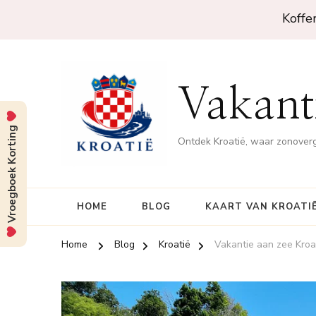
Koffe
Vakanti
Vroegboek Korting
Ontdek Kroatië, waar zonove
HOME
BLOG
KAART VAN KROATI
Home
Blog
Kroatië
Vakantie aan zee Kroa