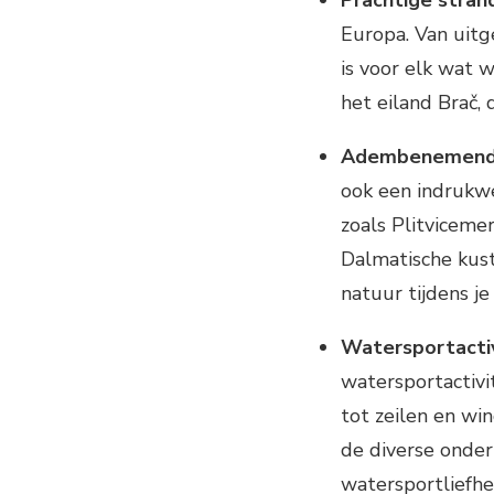
Europa. Van uitg
is voor elk wat 
het eiland Brač,
Adembenemende
ook een indrukwe
zoals Plitviceme
Dalmatische kust
natuur tijdens je
Watersportactiv
watersportactivi
tot zeilen en win
de diverse onde
watersportliefhe