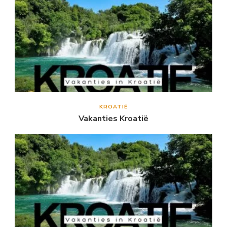
KROATIË
Vakanties Kroatië