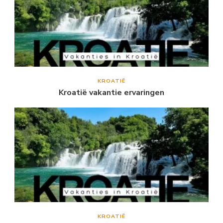
KROATIË
Kroatië vakantie ervaringen
KROATIË