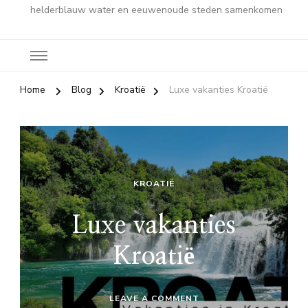
helderblauw water en eeuwenoude steden samenkomen
Home
Blog
Kroatië
Luxe vakanties Kroatië
KROATIË
Luxe vakanties
Kroatië
ON
LEAVE A COMMENT