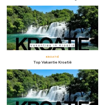
KROATIË
Top Vakantie Kroatië