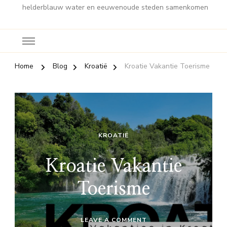
helderblauw water en eeuwenoude steden samenkomen
Home
Blog
Kroatië
Kroatie Vakantie Toerisme
KROATIË
Kroatie Vakantie
Toerisme
ON
LEAVE A COMMENT