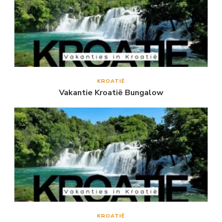
KROATIË
Vakantie Kroatië Bungalow
KROATIË