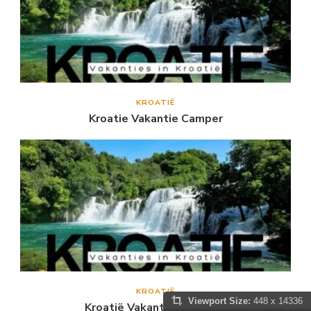
KROATIË
Kroatie Vakantie Camper
KROATIË
Viewport Size:
448 x 14336
Kroatië Vakantie Dalmatië