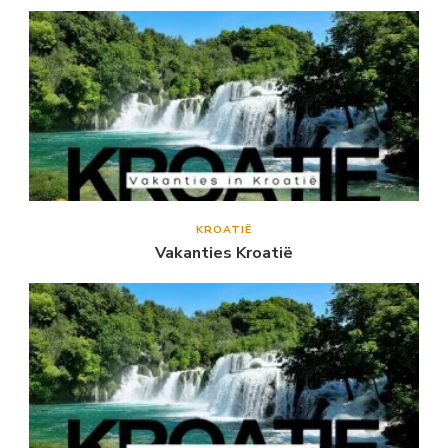
KROATIË
Vakanties Kroatië