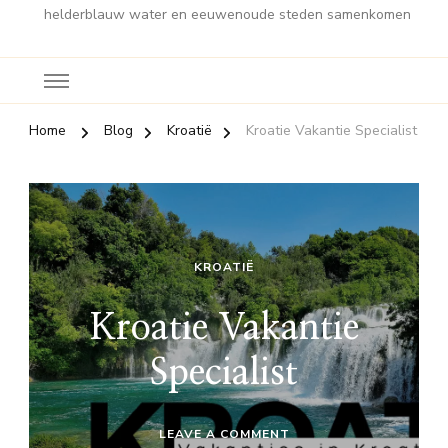
helderblauw water en eeuwenoude steden samenkomen
Home
Blog
Kroatië
Kroatie Vakantie Specialist
KROATIË
Kroatie Vakantie
Specialist
ON
LEAVE A COMMENT