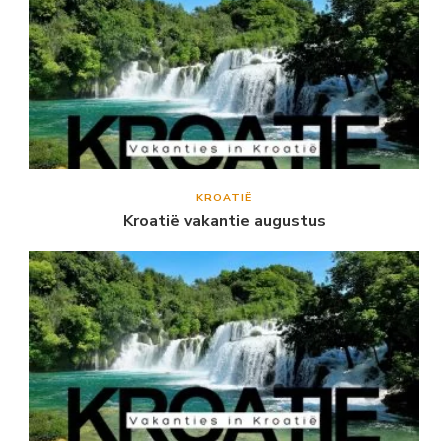
KROATIË
Kroatië vakantie augustus