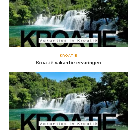
KROATIË
Kroatië vakantie ervaringen