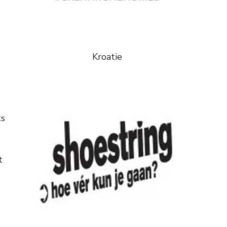
Kroatie
ts
t