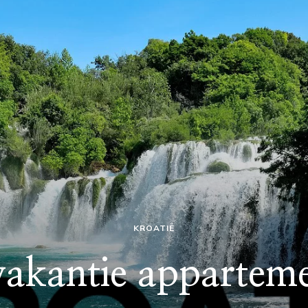
KROATIË
vakantie appartem