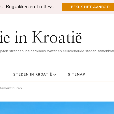
rs , Rugzakken en Trolleys
BEKIJK HET AANBOD
e in Kroatië
rgoten stranden, helderblauw water en eeuwenoude steden samenko
Ë
STEDEN IN KROATIË
SITEMAP
rtement huren