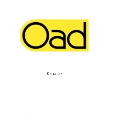
Kroatie
r
t