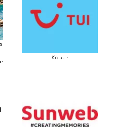
s
Kroatie
ke
n