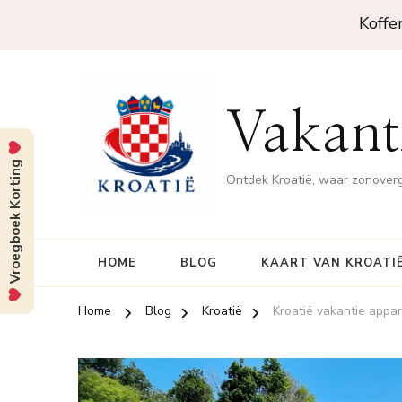
Koffe
Vakanti
Vroegboek Korting
Ontdek Kroatië, waar zonove
HOME
BLOG
KAART VAN KROATI
Home
Blog
Kroatië
Kroatië vakantie appa