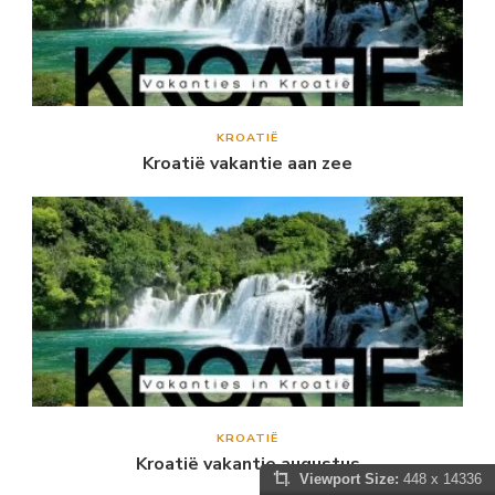
KROATIË
Kroatië vakantie aan zee
KROATIË
Kroatië vakantie augustus
Viewport Size:
448 x 14336