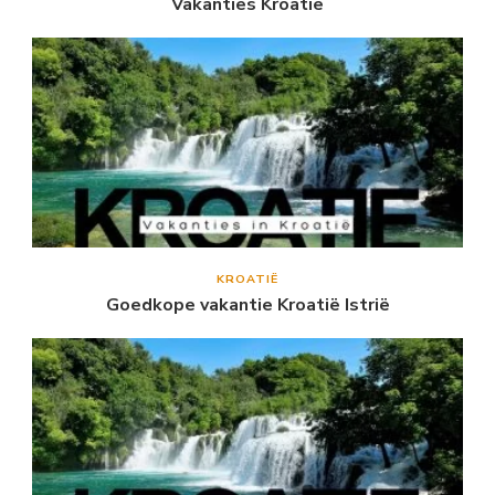
Vakanties Kroatië
KROATIË
Goedkope vakantie Kroatië Istrië