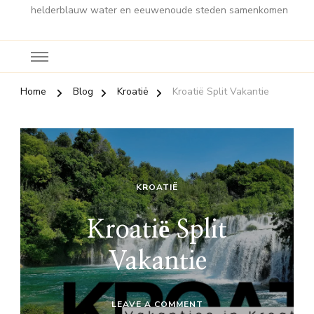
helderblauw water en eeuwenoude steden samenkomen
Home
Blog
Kroatië
Kroatië Split Vakantie
KROATIË
Kroatië Split
Vakantie
ON
LEAVE A COMMENT