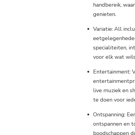
handbereik, waar
genieten.
Variatie: All inc
eetgelegenheden e
specialiteiten, i
voor elk wat wils
Entertainment: Ve
entertainmentpr
live muziek en sh
te doen voor ied
Ontspanning: Een 
ontspannen en to
boodschappen do