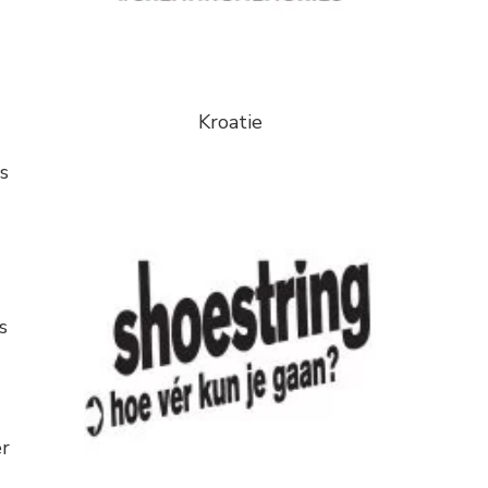
Kroatie
s
s
er