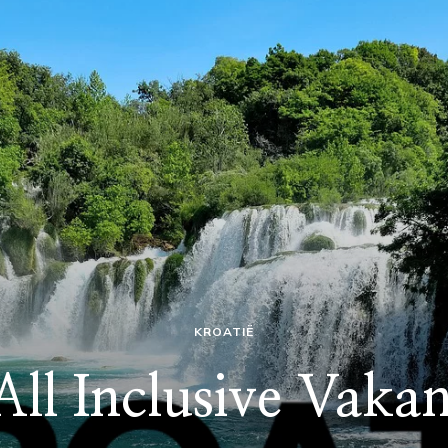
KROATIË
l Inclusive Vakan