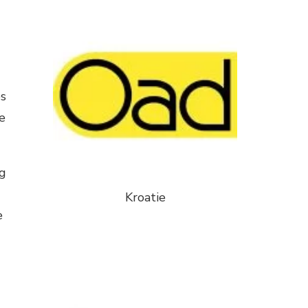
es
e
eg
Kroatie
e