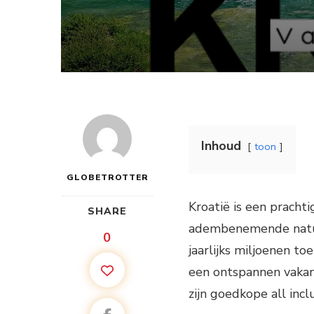
Inhoud
toon
GLOBETROTTER
Kroatië is een pracht
SHARE
adembenemende natuur
0
jaarlijks miljoenen to
een ontspannen vakant
zijn goedkope all incl