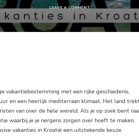
ON
LEAVE A COMMENT
GOEDKOPE
ALL
INCLUSIVE
VAKANTIES
KROATIË
ige vakantiebestemming met een rijke geschiedenis,
 en een heerlijk mediterraan klimaat. Het land trek
eristen van over de hele wereld. Als je op zoek bent na
ie waarbij je je nergens zorgen over hoeft te maken,
usive vakanties in Kroatië een uitstekende keuze.