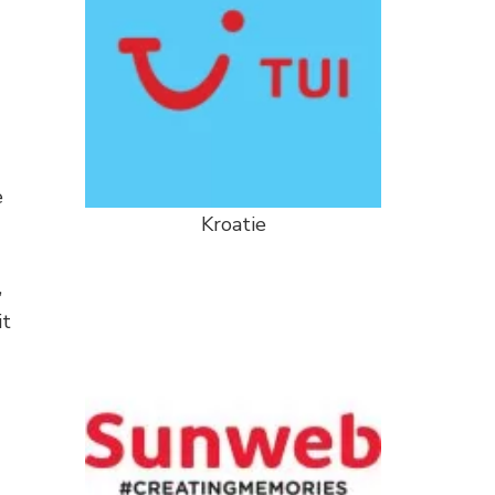
e
Kroatie
,
it