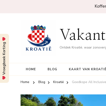
Koffe
Vakanti
Vroegboek Korting
Ontdek Kroatië, waar zonove
HOME
BLOG
KAART VAN KROATI
Home
Blog
Kroatië
Goedkope All Inclusiv