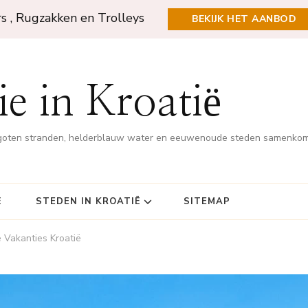
rs , Rugzakken en Trolleys
BEKIJK HET AANBOD
e in Kroatië
rgoten stranden, helderblauw water en eeuwenoude steden samenko
Ë
STEDEN IN KROATIË
SITEMAP
e Vakanties Kroatië