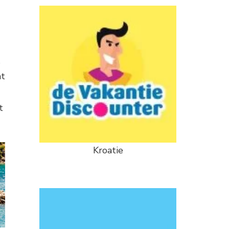
at
t
Kroatie