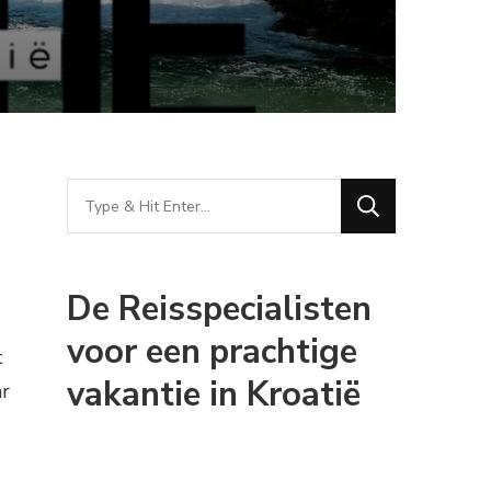
Looking
for
Something?
De Reisspecialisten
voor een prachtige
t
vakantie in Kroatië
ar