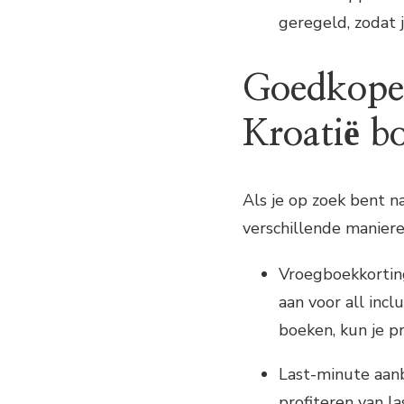
geregeld, zodat 
Goedkope a
Kroatië b
Als je op zoek bent na
verschillende maniere
Vroegboekkorting
aan voor all incl
boeken, kun je pr
Last-minute aanbi
profiteren van la