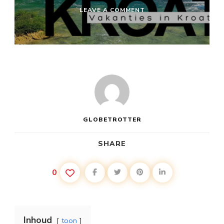
ON
LEAVE A COMMENT
BIJZONDERE
VAKANTIE
KROATIË
GLOBETROTTER
SHARE
0
Inhoud
toon