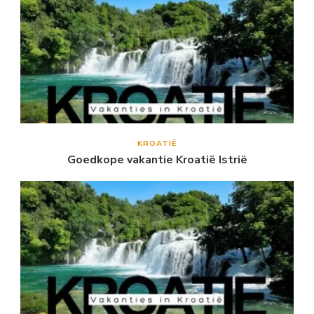
KROATIË
Goedkope vakantie Kroatië Istrië