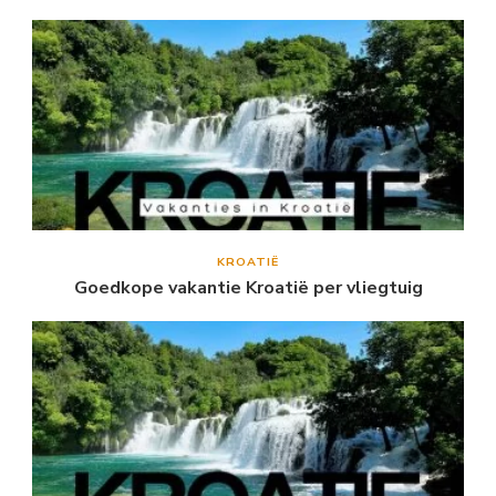
KROATIË
Goedkope vakantie Kroatië per vliegtuig