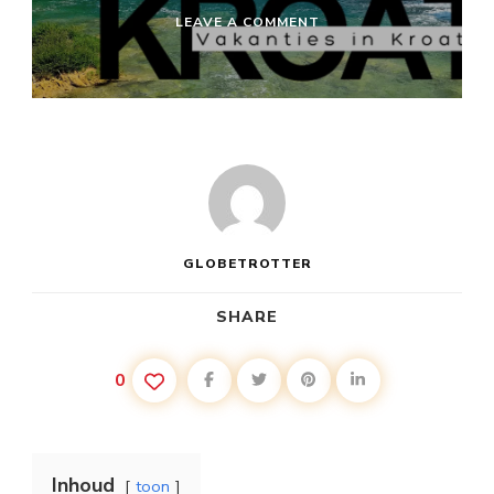
ON
LEAVE A COMMENT
VAKANTIE
NAAR
SPLIT,
KROATIË
GLOBETROTTER
SHARE
0
Inhoud
toon