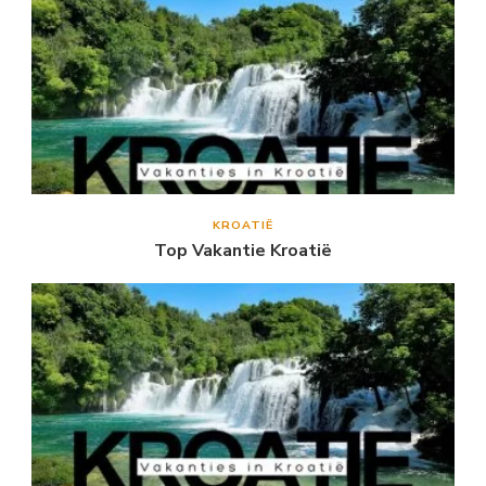
KROATIË
Top Vakantie Kroatië