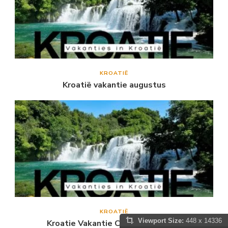
KROATIË
Kroatië vakantie augustus
KROATIË
Viewport Size:
448 x 14336
Kroatie Vakantie Camping aan Zee