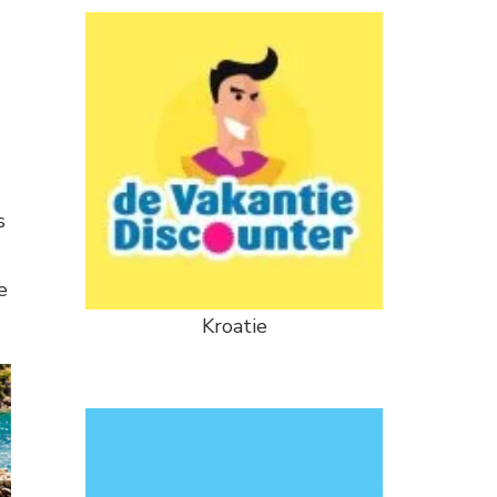
s
e
Kroatie