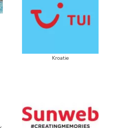
Kroatie
k