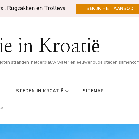
rs , Rugzakken en Trolleys
BEKIJK HET AANBOD
e in Kroatië
rgoten stranden, helderblauw water en eeuwenoude steden samenko
Ë
STEDEN IN KROATIË
SITEMAP
ce