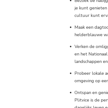
Bezoek de nabijg
je kunt genieten
cultuur kunt erv
Maak een dagtoch
helderblauwe wa
Verken de omligg
en het Nationaal
landschappen en
Probeer lokale ac
omgeving op een 
Ontspan en genie
Plitvice is de p
dagelijks leven 