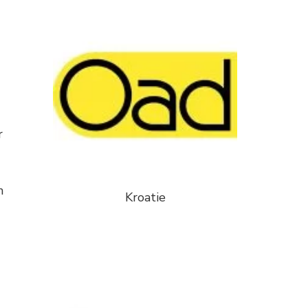
r
n
Kroatie