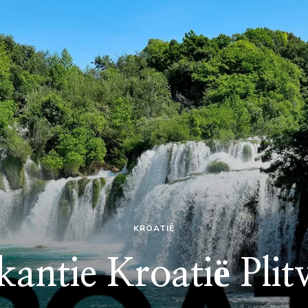
KROATIË
antie Kroatië Plit