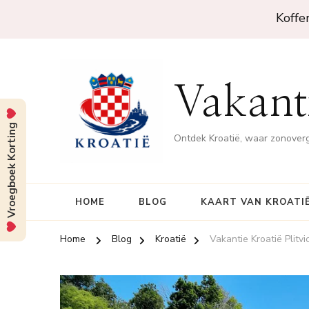
Koffe
Vakanti
Vroegboek Korting
Ontdek Kroatië, waar zonove
HOME
BLOG
KAART VAN KROATI
Home
Blog
Kroatië
Vakantie Kroatië Plitvi