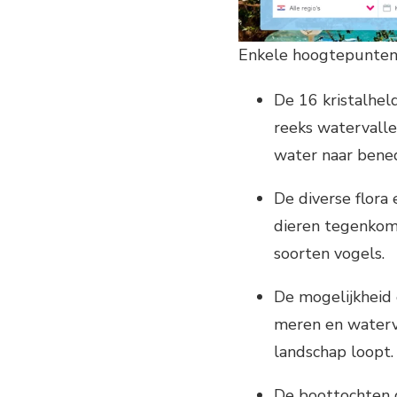
Enkele hoogtepunten v
De 16 kristalhel
reeks watervalle
water naar bene
De diverse flora 
dieren tegenkome
soorten vogels.
De mogelijkheid
meren en waterva
landschap loopt.
De boottochten d