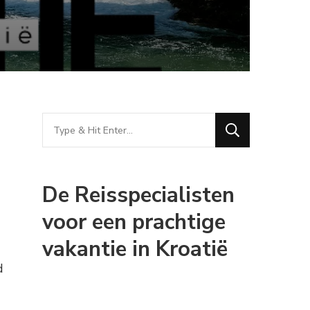
Looking
for
Something?
De Reisspecialisten
voor een prachtige
vakantie in Kroatië
d