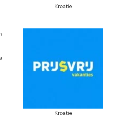
r
Kroatie
n
a
Kroatie