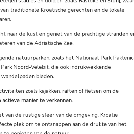
elegen stadjes en dorpen, zoals Rastoke en Slunj, waa
 van traditionele Kroatische gerechten en de lokale
aren.
t naar de kust en geniet van de prachtige stranden e
teren van de Adriatische Zee.
ende natuurparken, zoals het Nationaal Park Paklenic
 Park Noord-Velebit, die ook indrukwekkende
 wandelpaden bieden.
tiviteiten zoals kajakken, raften of fietsen om de
actieve manier te verkennen.
t van de rustige sfeer van de omgeving. Kroatië
erfecte plek om te ontsnappen aan de drukte van het
en te genieten van de natuur.