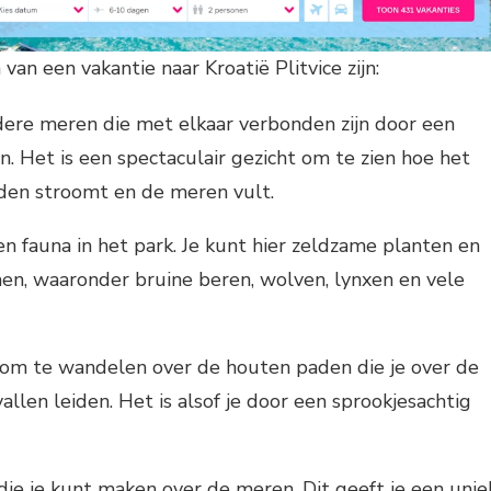
an een vakantie naar Kroatië Plitvice zijn:
dere meren die met elkaar verbonden zijn door een
n. Het is een spectaculair gezicht om te zien hoe het
den stroomt en de meren vult.
en fauna in het park. Je kunt hier zeldzame planten en
n, waaronder bruine beren, wolven, lynxen en vele
 om te wandelen over de houten paden die je over de
llen leiden. Het is alsof je door een sprookjesachtig
ie je kunt maken over de meren. Dit geeft je een unie