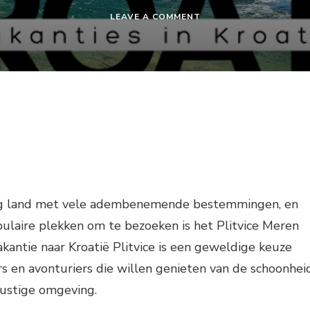
ON
LEAVE A COMMENT
VAKANTIE
KROATIË
PLITVICE
htig land met vele adembenemende bestemmingen, en
ulaire plekken om te bezoeken is het Plitvice Meren
akantie naar Kroatië Plitvice is een geweldige keuze
s en avonturiers die willen genieten van de schoonhei
rustige omgeving.