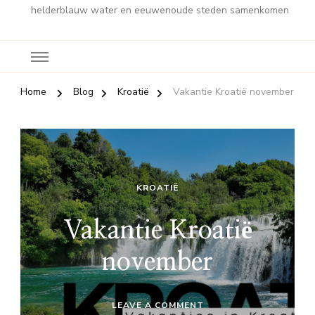
helderblauw water en eeuwenoude steden samenkomen
Home
Blog
Kroatië
Vakantie Kroatië november
KROATIË
Vakantie Kroatië
november
ON
LEAVE A COMMENT