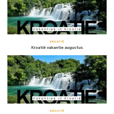
KROATIË
Kroatië vakantie augustus
KROATIË