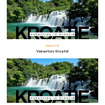
KROATIË
Vakanties Kroatië