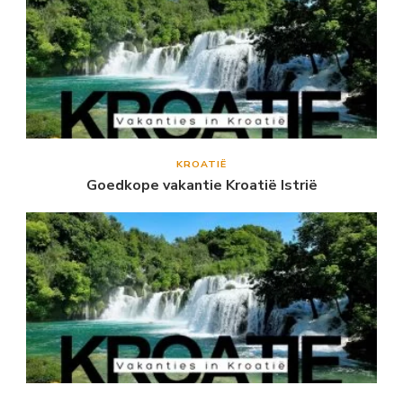
KROATIË
Goedkope vakantie Kroatië Istrië