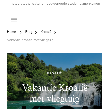
helderblauw water en eeuwenoude steden samenkomen
Home
Blog
Kroatië
Vakantie Kroatië met vliegtuig
KROATIË
Vakantie Kroatië
met vliegtuig