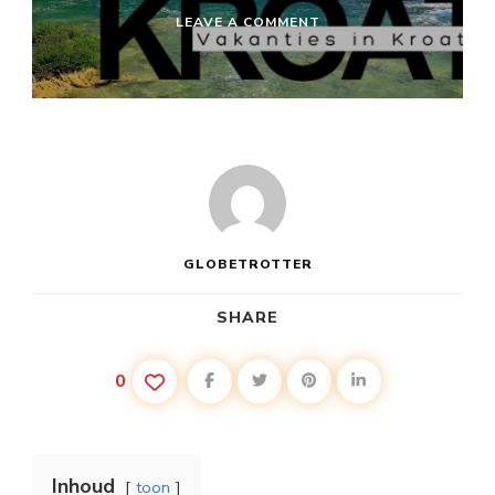
ON
LEAVE A COMMENT
VAKANTIE
KROATIË
MET
VLIEGTUIG
GLOBETROTTER
SHARE
0
Inhoud
toon