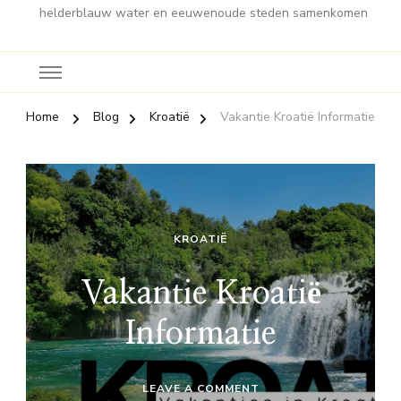
helderblauw water en eeuwenoude steden samenkomen
Home
Blog
Kroatië
Vakantie Kroatië Informatie
KROATIË
Vakantie Kroatië
Informatie
ON
LEAVE A COMMENT