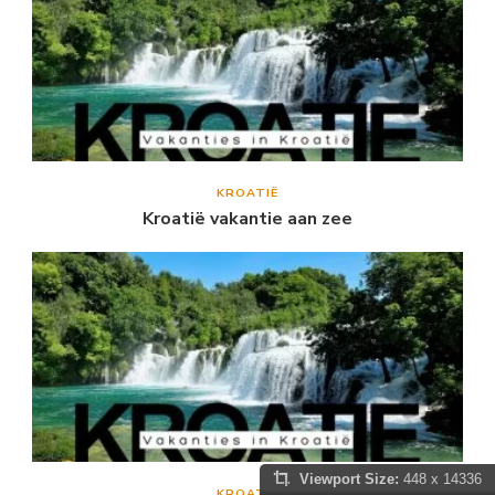
KROATIË
Kroatië vakantie aan zee
Viewport Size:
448 x 14336
KROATIË