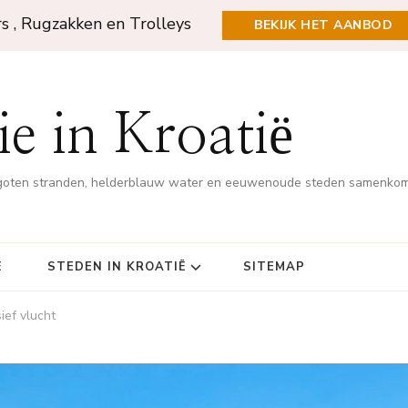
rs , Rugzakken en Trolleys
BEKIJK HET AANBOD
e in Kroatië
rgoten stranden, helderblauw water en eeuwenoude steden samenko
Ë
STEDEN IN KROATIË
SITEMAP
ief vlucht