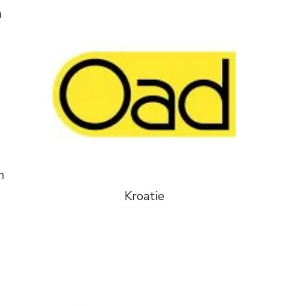
n
n
Kroatie