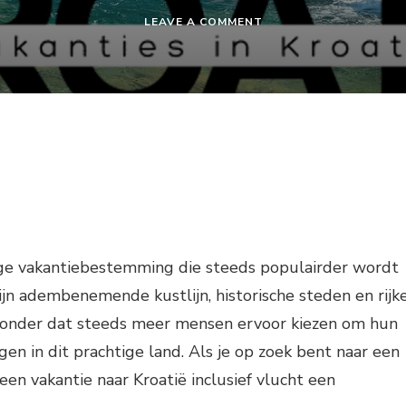
ON
LEAVE A COMMENT
VAKANTIE
KROATIË
INCLUSIEF
VLUCHT
tige vakantiebestemming die steeds populairder wordt
zijn adembenemende kustlijn, historische steden en rijk
wonder dat steeds meer mensen ervoor kiezen om hun
gen in dit prachtige land. Als je op zoek bent naar een
 een vakantie naar Kroatië inclusief vlucht een