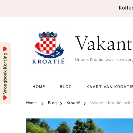
Koffe
Vakanti
Vroegboek Korting
Ontdek Kroatië, waar zonove
HOME
BLOG
KAART VAN KROATI
Home
Blog
Kroatië
Vakantie Kroatië inclus