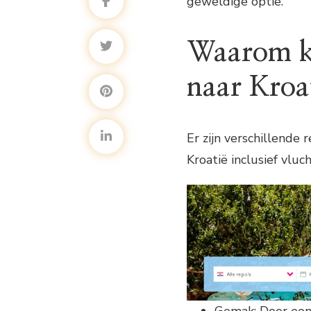
geweldige optie.
Waarom ki
naar Kroat
Er zijn verschillende
Kroatië inclusief vluc
Gemak: Door een 