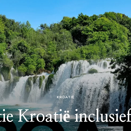
KROATIË
e Kroatië inclusie