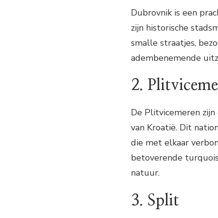
Dubrovnik is een prac
zijn historische sta
smalle straatjes, be
adembenemende uitzic
2. Plitvicem
De Plitvicemeren zijn
van Kroatië. Dit nati
die met elkaar verbo
betoverende turquois
natuur.
3. Split