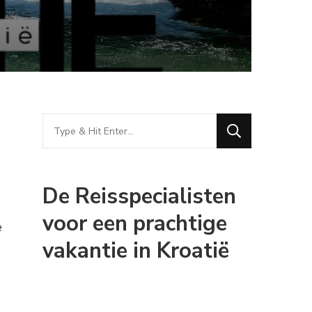
Looking
for
Something?
De Reisspecialisten
voor een prachtige
e
vakantie in Kroatië