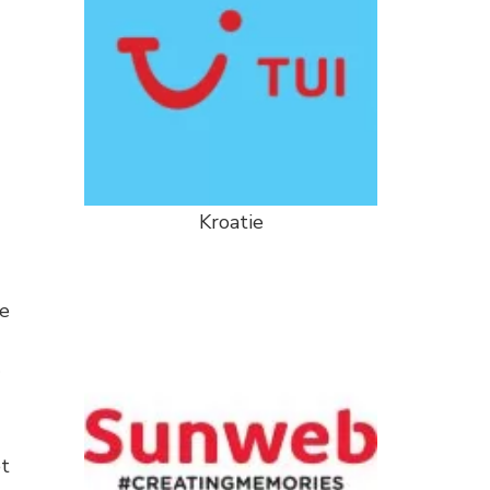
Kroatie
d
je
et