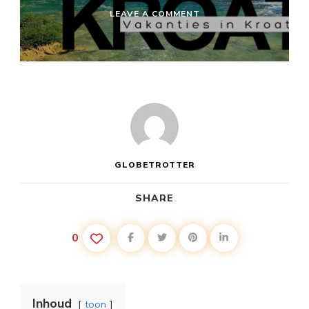
ON
LEAVE A COMMENT
VAKANTIE
KROATIË
EIGEN
VERVOER
GLOBETROTTER
SHARE
0
Inhoud
toon