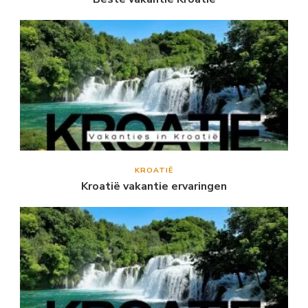
KROATIË
Kroatië vakantie ervaringen