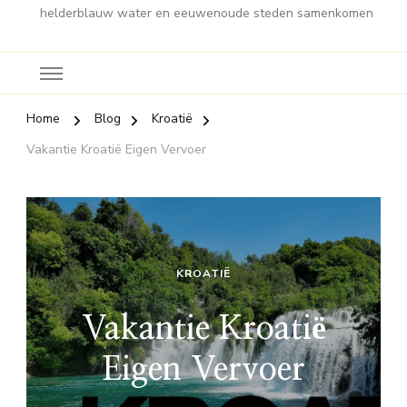
helderblauw water en eeuwenoude steden samenkomen
Home
Blog
Kroatië
Vakantie Kroatië Eigen Vervoer
KROATIË
Vakantie Kroatië
Eigen Vervoer