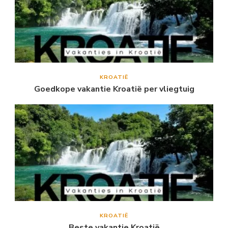
KROATIË
Goedkope vakantie Kroatië per vliegtuig
KROATIË
Beste vakantie Kroatië