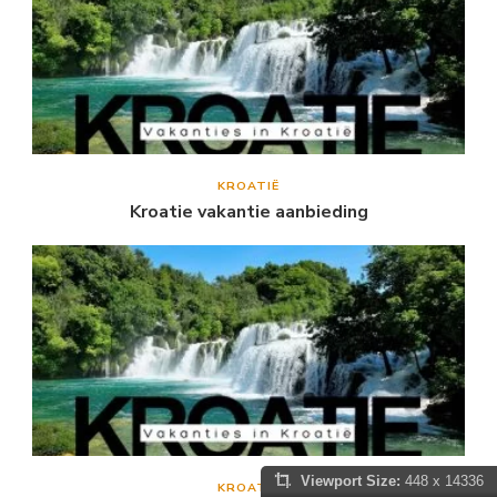
KROATIË
Kroatie vakantie aanbieding
Viewport Size:
448 x 14336
KROATIË