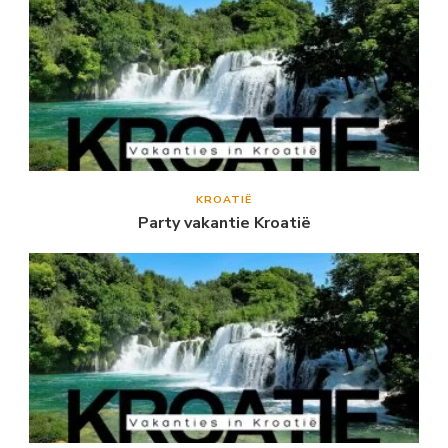
KROATIË
Party vakantie Kroatië