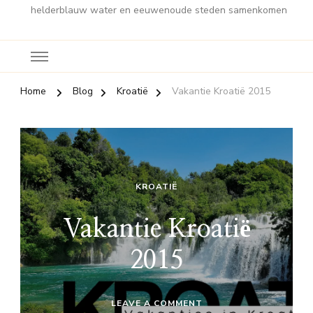
helderblauw water en eeuwenoude steden samenkomen
Home
Blog
Kroatië
Vakantie Kroatië 2015
KROATIË
Vakantie Kroatië
2015
ON
LEAVE A COMMENT