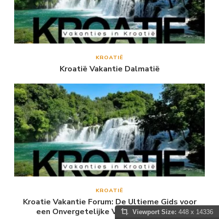
KROATIË
Kroatië Vakantie Dalmatië
KROATIË
Kroatie Vakantie Forum: De Ultieme Gids voor
een Onvergetelijke Vakantie in Kroatië
Viewport Size:
448 x 14336