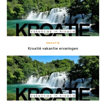
KROATIË
Kroatië vakantie ervaringen