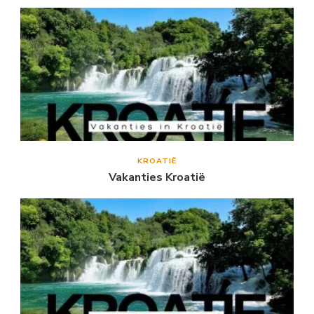
KROATIË
Vakanties Kroatië