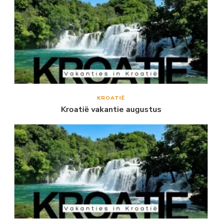
KROATIË
Kroatië vakantie augustus