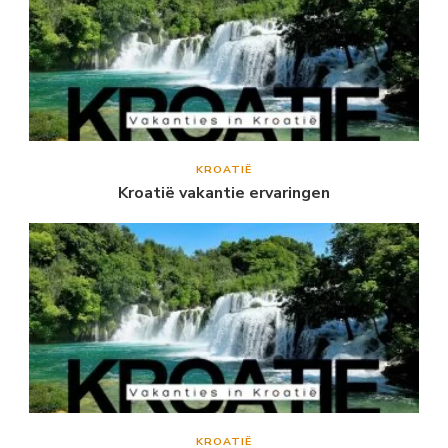
KROATIË
Kroatië vakantie ervaringen
KROATIË