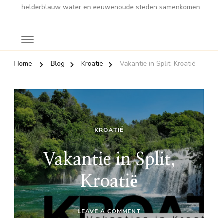
helderblauw water en eeuwenoude steden samenkomen
Home
Blog
Kroatië
Vakantie in Split, Kroatië
KROATIË
Vakantie in Split,
Kroatië
ON
LEAVE A COMMENT