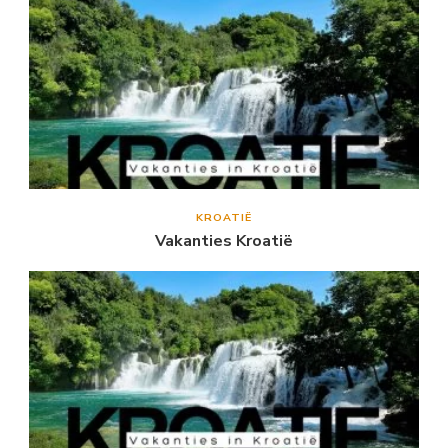
KROATIË
Vakanties Kroatië