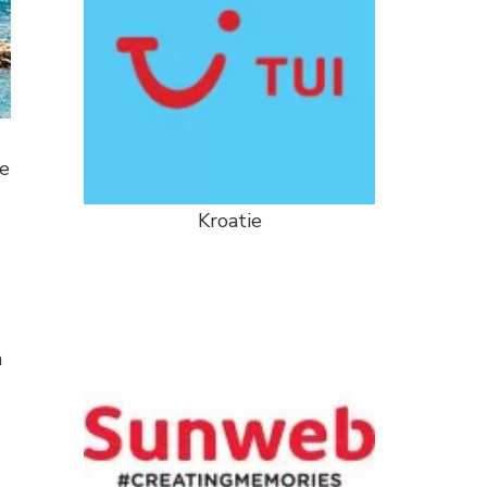
he
Kroatie
n