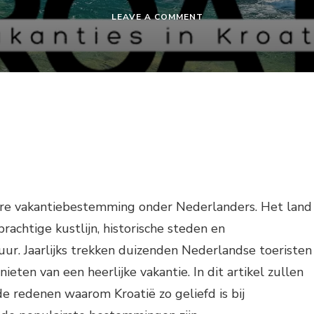
ON
LEAVE A COMMENT
VAKANTIE
IN
KROATIË
BIJ
NEDERLANDERS
aire vakantiebestemming onder Nederlanders. Het land
rachtige kustlijn, historische steden en
. Jaarlijks trekken duizenden Nederlandse toeristen
ieten van een heerlijke vakantie. In dit artikel zullen
e redenen waarom Kroatië zo geliefd is bij