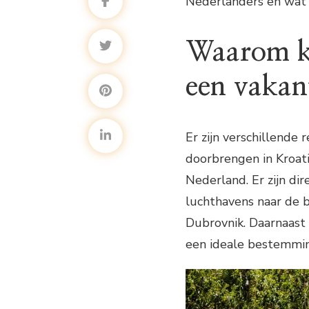
Nederlanders en wat 
Waarom ki
een vakant
Er zijn verschillend
doorbrengen in Kroati
Nederland. Er zijn di
luchthavens naar de be
Dubrovnik. Daarnaast 
een ideale bestemmin