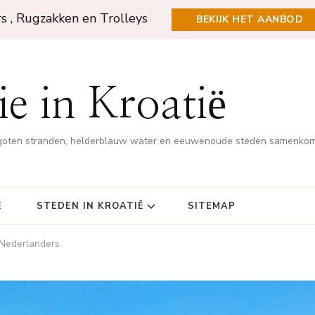
rs , Rugzakken en Trolleys
BEKIJK HET AANBOD
e in Kroatië
rgoten stranden, helderblauw water en eeuwenoude steden samenko
Ë
STEDEN IN KROATIË
SITEMAP
j Nederlanders