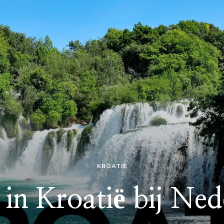
KROATIË
 in Kroatië bij Ned