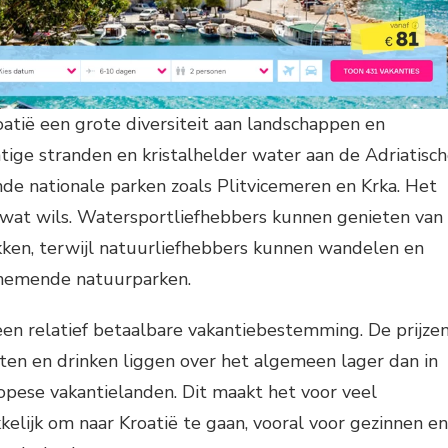
atië een grote diversiteit aan landschappen en
chtige stranden en kristalhelder water aan de Adriatisc
de nationale parken zoals Plitvicemeren en Krka. Het
 wat wils. Watersportliefhebbers kunnen genieten van
akken, terwijl natuurliefhebbers kunnen wandelen en
enemende natuurparken.
een relatief betaalbare vakantiebestemming. De prijze
ten en drinken liggen over het algemeen lager dan in
opese vakantielanden. Dit maakt het voor veel
elijk om naar Kroatië te gaan, vooral voor gezinnen en