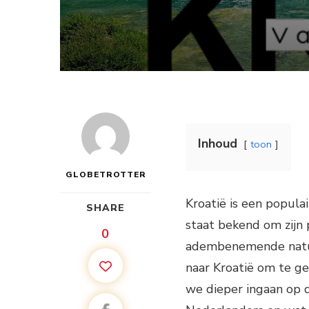
Inhoud
toon
GLOBETROTTER
Kroatië is een popul
SHARE
staat bekend om zijn p
0
adembenemende natuur
naar Kroatië om te gen
we dieper ingaan op d