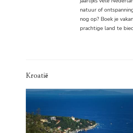
jaarlijks vele Nederla
natuur of ontspanning
nog op? Boek je vakan
prachtige land te bie
Kroatië