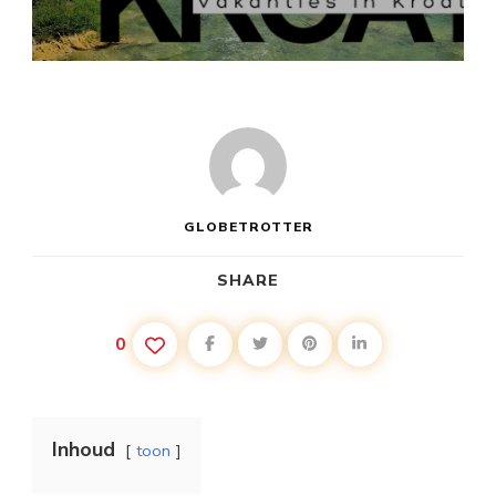
OP
VAKANTIE
NAAR
KROATIË
GLOBETROTTER
SHARE
0
Inhoud
toon