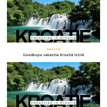
KROATIË
Goedkope vakantie Kroatië Istrië