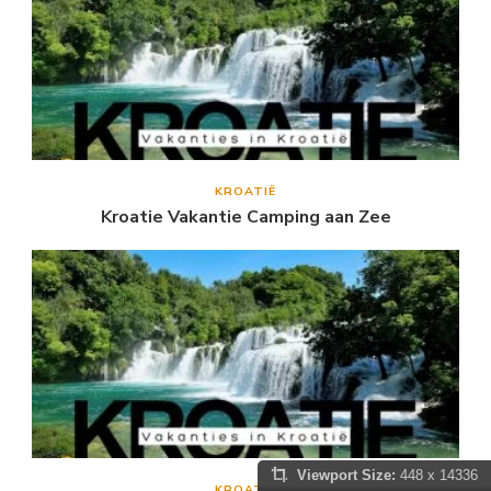
KROATIË
Kroatie Vakantie Camping aan Zee
Viewport Size:
448 x 14336
KROATIË