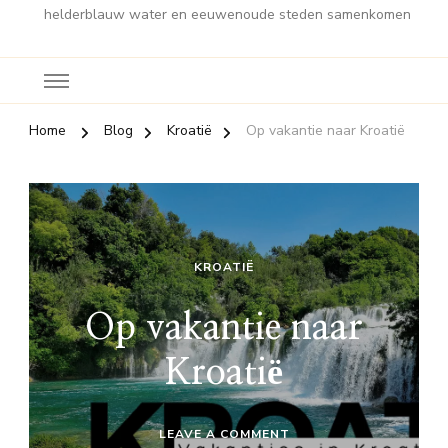
helderblauw water en eeuwenoude steden samenkomen
Home
Blog
Kroatië
Op vakantie naar Kroatië
KROATIË
Op vakantie naar
Kroatië
ON
LEAVE A COMMENT