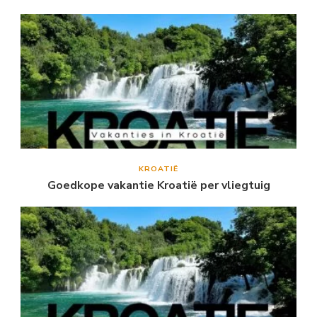
KROATIË
Goedkope vakantie Kroatië per vliegtuig