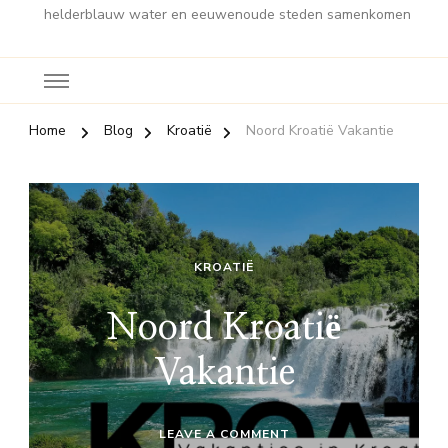
helderblauw water en eeuwenoude steden samenkomen
Home
Blog
Kroatië
Noord Kroatië Vakantie
KROATIË
Noord Kroatië
Vakantie
ON
LEAVE A COMMENT