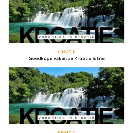
KROATIË
Goedkope vakantie Kroatië Istrië
KROATIË