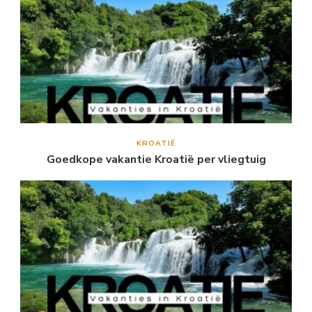
KROATIË
Goedkope vakantie Kroatië per vliegtuig