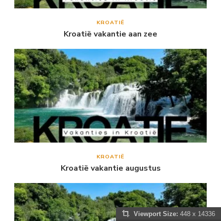
KROATIË
Kroatië vakantie aan zee
KROATIË
Kroatië vakantie augustus
Viewport Size:
448 x 14336