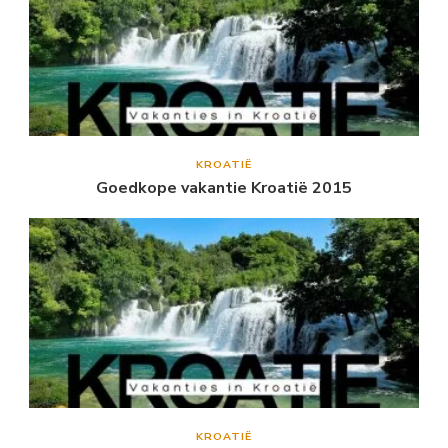
KROATIË
Goedkope vakantie Kroatië 2015
KROATIË