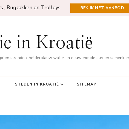
rs , Rugzakken en Trolleys
BEKIJK HET AANBOD
e in Kroatië
rgoten stranden, helderblauw water en eeuwenoude steden samenko
Ë
STEDEN IN KROATIË
SITEMAP
c