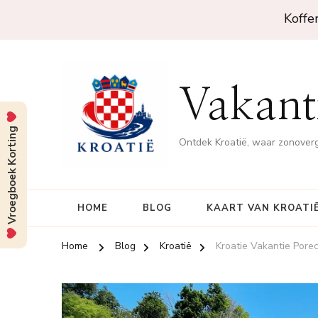
Koffe
Vakanti
Vroegboek Korting
Ontdek Kroatië, waar zonove
HOME
BLOG
KAART VAN KROATI
Home
Blog
Kroatië
Kroatie Vakantie Pore