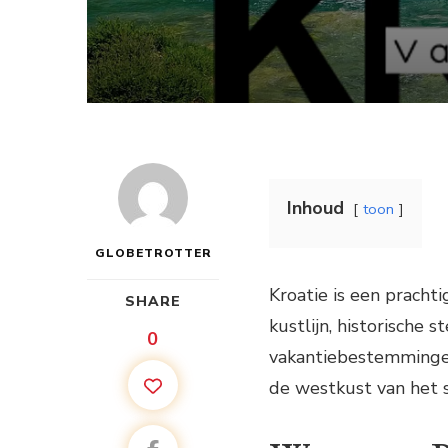
Inhoud
toon
GLOBETROTTER
Kroatie is een prach
SHARE
kustlijn, historische 
0
vakantiebestemmingen
de westkust van het sc