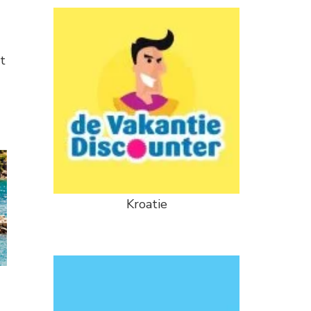
t
Kroatie