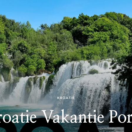
KROATIË
oatie Vakantie Po