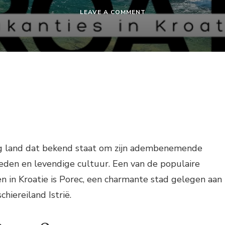
ON
LEAVE A COMMENT
KROATIE
VAKANTIE
POREC
tig land dat bekend staat om zijn adembenemende
steden en levendige cultuur. Een van de populaire
 in Kroatie is Porec, een charmante stad gelegen aan
hiereiland Istrië.