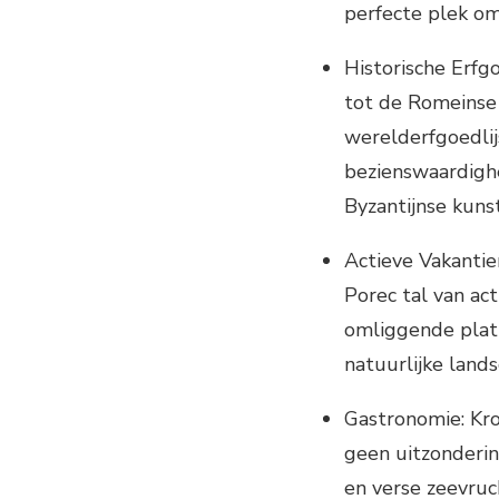
perfecte plek om
Historische Erfg
tot de Romeinse 
werelderfgoedli
bezienswaardigh
Byzantijnse kunst
Actieve Vakantie
Porec tal van act
omliggende platt
natuurlijke land
Gastronomie: Kro
geen uitzondering
en verse zeevruc