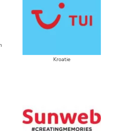
n
Kroatie