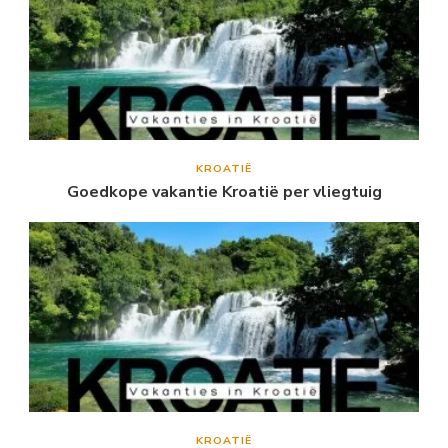
KROATIË
Goedkope vakantie Kroatië per vliegtuig
KROATIË