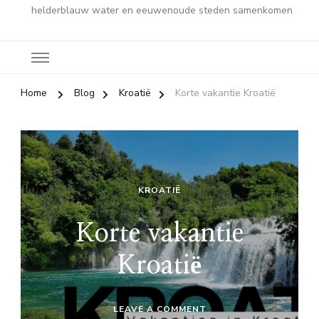
helderblauw water en eeuwenoude steden samenkomen
Home
Blog
Kroatië
Korte vakantie Kroatië
KROATIË
Korte vakantie
Kroatië
ON
LEAVE A COMMENT