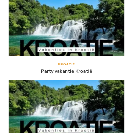
KROATIË
Party vakantie Kroatië