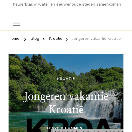
helderblauw water en eeuwenoude steden samenkomen
Home
Blog
Kroatië
Jongeren vakantie Kroatië
KROATIË
Jongeren vakantie
Kroatië
ON
LEAVE A COMMENT