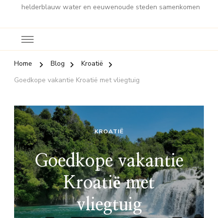
helderblauw water en eeuwenoude steden samenkomen
Home
Blog
Kroatië
Goedkope vakantie Kroatië met vliegtuig
KROATIË
Goedkope vakantie
Kroatië met
vliegtuig