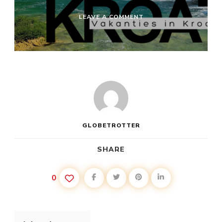
ON
LEAVE A COMMENT
GOEDKOPE
VAKANTIE
KROATIË
MET
VLIEGTUIG
GLOBETROTTER
SHARE
0